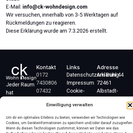
E-Mail:
info@ck-wohndesign.com
Wir versuchen, innerhalb von 3-5 Werktagen auf
Rückmeldungen zu reagieren.
Diese Erklärung wurde am 7.3.2026 erstellt.
Kontakt
Links
Adresse
0172
Datenschutzerklärung
Am Bühl 44
7430806
Impressum
72461
Jeder Raum
07432
Cookie-
Albstadt-
hat
9945114
Richtlinie
Onstmettingen
Potenzial.
Einwilligung verwalten
info@ck-
(EU)
Mit
wohndesign.com
Barrierefreiheitserklärung
durchdachter
Um dir ein optimales Erlebnis zu bieten, verwenden wir Technologien wie
Cookies, um Geräteinformationen zu speichern und/oder darauf zuzugreifen.
Planung und
Wenn du diesen Technologien zustimmst, können wir Daten wie das
handwerklicher