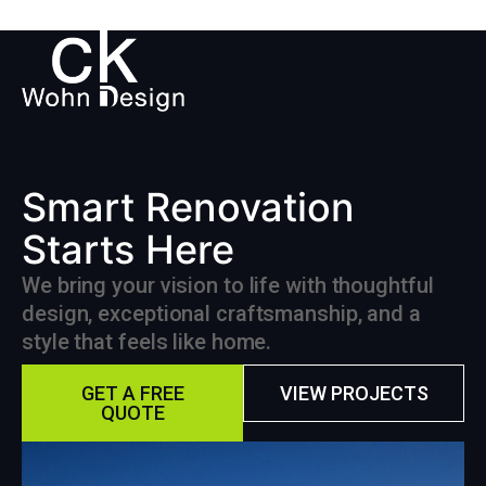
Smart Renovation
Starts Here
We bring your vision to life with thoughtful
design, exceptional craftsmanship, and a
style that feels like home.
GET A FREE
VIEW PROJECTS
QUOTE