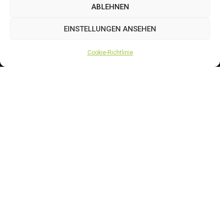
ABLEHNEN
Mit der vollständig ausgestatteten mobilen
Werkstatt im Servicefahrzeug können viele
EINSTELLUNGEN ANSEHEN
Reparaturen und Anpassungen direkt vor Ort
erledigt werden. Das spart: Transport, Zeit und
Cookie-Richtlinie
Kosten.