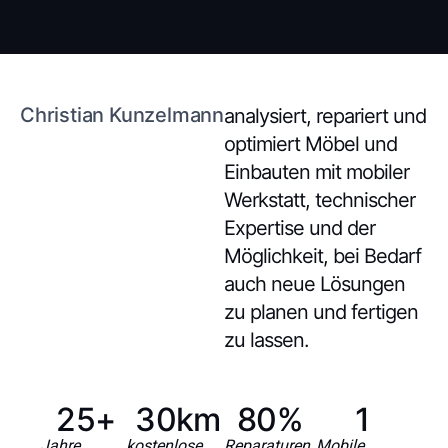
Christian Kunzelmann
analysiert, repariert und
optimiert Möbel und
Einbauten mit mobiler
Werkstatt, technischer
Expertise und der
Möglichkeit, bei Bedarf
auch neue Lösungen
zu planen und fertigen
zu lassen.
25
+
30
km
80
%
1
Jahre
kostenlose
Reparaturen
Mobile