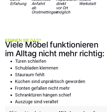
Erfahung
Anfahrt
direkt
Werkstatt
ab
vor Ort
Onstmettingen
möglich
KENNEN SIE DAS?
Viele Möbel funktionieren
im Alltag nicht mehr richtig:
Türen schleifen
Schubladen klemmen
Stauraum fehlt
Küchen sind unpraktisch geworden
Fronten gefallen nicht mehr
Schranktüren hängen schief
Auszüge sind veraltet